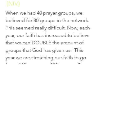
(NIV)
When we had 40 prayer groups, we 
believed for 80 groups in the network. 
This seemed really difficult. Now, each 
year, our faith has increased to believe 
that we can DOUBLE the amount of 
groups that God has given us.  This 
year we are stretching our faith to go 
from  160 groups to 320 groups. Our 
first task in Comunionet is to grow our 
faith, put our faith to work, and then 
see how God gives us the increase.
I planted the seed, Apollos 
watered it, but God has been 
making it grow.  1 Corinthians 
3:6 (NIV)
If we focus first on growing our faith, 
then diligently plant and water, we will 