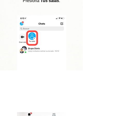
Presiona
Tus salas
.